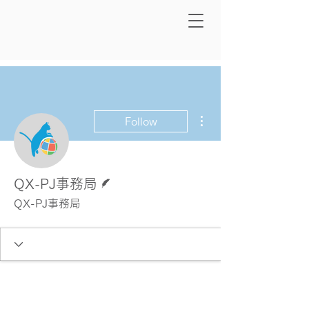
More actions
Follow
Writer
QX-PJ事務局
QX-PJ事務局